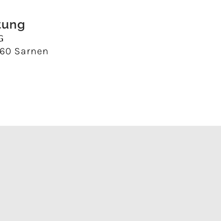
tung
G
060 Sarnen